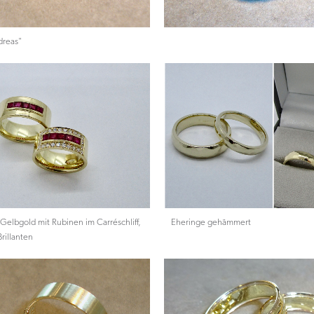
dreas"
Gelbgold mit Rubinen im Carréschliff,
Eheringe gehämmert
rillanten