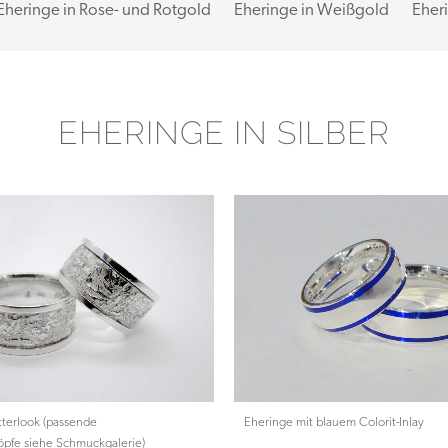
Eheringe in Rose- und Rotgold
Eheringe in Weißgold
Eher
EHERINGE IN SILBER
tterlook (passende
Eheringe mit blauem Colorit-Inlay
pfe siehe Schmuckgalerie)