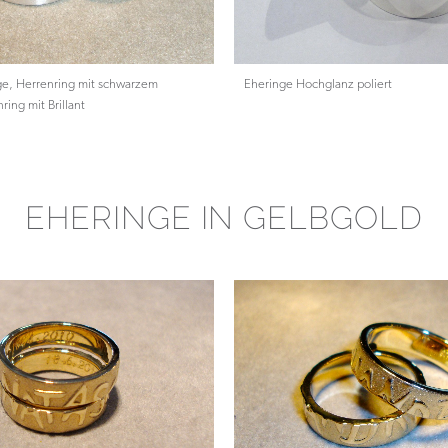
ge, Herrenring mit schwarzem
Eheringe Hochglanz poliert
ing mit Brillant
EHERINGE IN GELBGOLD