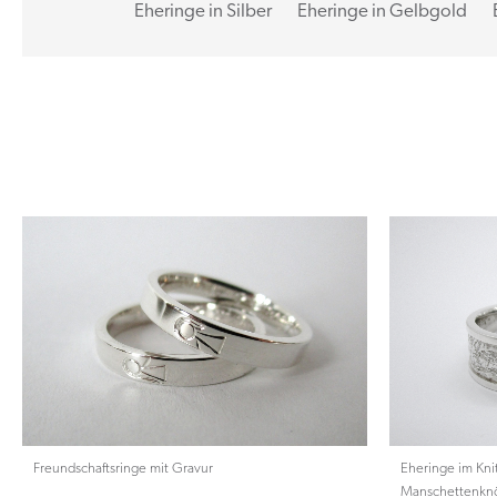
Eheringe in Silber
Eheringe in Gelbgold
Freundschaftsringe mit Gravur
Eheringe im Kni
Manschettenknö