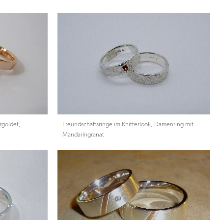
rgoldet,
Freundschaftsringe im Knitterlook, Damenring mit
Mandaringranat