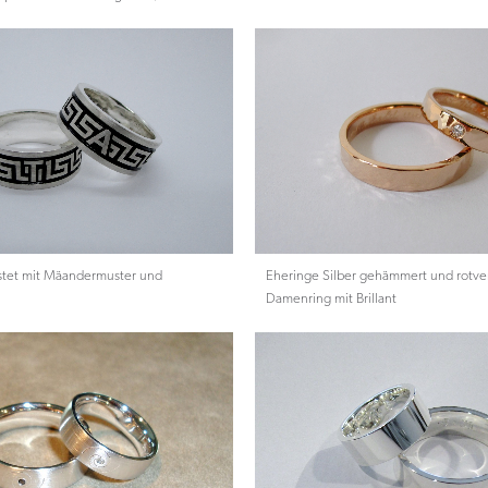
stet mit Mäandermuster und
Eheringe Silber gehämmert und rotve
Damenring mit Brillant