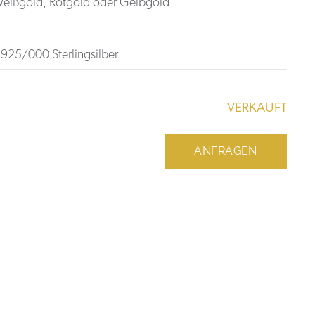
 Weißgold, Rotgold oder Gelbgold
925/000 Sterlingsilber
VERKAUFT
ANFRAGEN