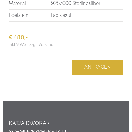
Material
925/000 Sterlingsilber
Edelstein
Lapislazuli
€ 480,-
inkl MWSt, zzgl. Versand
ANFRAGEN
KATJA DWORAK
SCHMUCKWERKSTATT